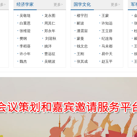
经济学家
国学文化
军
多>
更多>
更多>
·
·
·
·
·
吴敬琏
龙永图
楼宇烈
王蒙
金
·
·
·
·
·
白重恩
周其仁
郦波
许知远
张
·
·
·
·
·
张维迎
郑永年
潘震宙
王立群
杜
·
·
·
·
·
樊纲
刘迎秋
蒙曼
纪连海
·
·
·
·
·
李稻葵
姚洋
钱文忠
马未都
王
·
·
·
·
·
许小年
曹远征
王刚
易中天
徐
·
·
·
·
·
魏杰
吴晓波
张其成
赵玉平
王