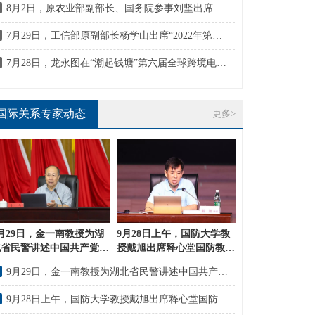
8月2日，原农业部副部长、国务院参事刘坚出席中国乡村振兴品牌建设高端论坛
7月29日，工信部原副部长杨学山出席“2022年第四届安徽省首席信息官峰会”
7月28日，龙永图在“潮起钱塘”第六届全球跨境电商峰会发表主题演讲
国际关系专家动态
更多>
月29日，金一南教授为湖
9月28日上午，国防大学教
北省民警讲述中国共产党百
授戴旭出席释心堂国防教育
年寻梦之路
大讲堂带来《解析特普朗时
9月29日，金一南教授为湖北省民警讲述中国共产党百年寻梦之路
代中美战略对局》主题讲座
9月28日上午，国防大学教授戴旭出席释心堂国防教育大讲堂带来《解析特普朗时代中美战略对局》主题讲座