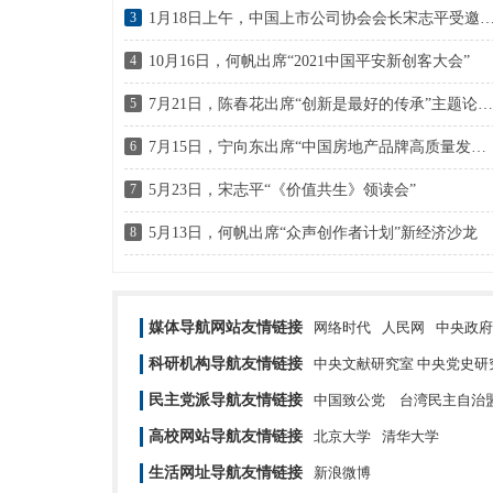
3
1月18日上午，中国上市公司协会会长宋志平受邀参加资本赋能高质量发展论坛并作“资本市场和国企
4
10月16日，何帆出席“2021中国平安新创客大会”
5
7月21日，陈春花出席“创新是最好的传承”主题论坛暨《两代心语—管理预知30年》新书发布会
6
7月15日，宁向东出席“中国房地产品牌高质量发展大会暨2021年中国房地产品牌盛典”
7
5月23日，宋志平“《价值共生》领读会”
8
5月13日，何帆出席“众声创作者计划”新经济沙龙
媒体导航网站友情链接
网络时代
人民网
中央政府
科研机构导航友情链接
中央文献研究室 中央党史研
民主党派导航友情链接
中国致公党
台湾民主自治
高校网站导航友情链接
北京大学
清华大学
生活网址导航友情链接
新浪微博