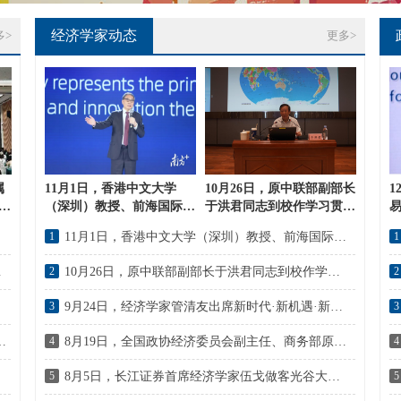
经济学家动态
多>
更多>
属
11月1日，香港中文大学
10月26日，原中联部副部长
1
活
（深圳）教授、前海国际事
于洪君同志到校作学习贯彻
易
务研究院院长郑永年出
党的二十大精神专题辅导报
堂”
1
11月1日，香港中文大学（深圳）教授、前海国际事务研究院院长郑永年出席“2022深圳全球创新人才论坛”
1
席“2022深圳全球创新人才
告
论坛”
院士论坛”
2
10月26日，原中联部副部长于洪君同志到校作学习贯彻党的二十大精神专题辅导报告
2
3
9月24日，经济学家管清友出席新时代·新机遇·新未来--恒乐汇投策巡讲论坛
3
首届基础设施工程·泰山论坛举行
4
8月19日，全国政协经济委员会副主任、商务部原副部长房爱卿出席2022年（第八届）全国白银企业年会
4
5
8月5日，长江证券首席经济学家伍戈做客光谷大讲堂，解读宏观经济形势与政策
5