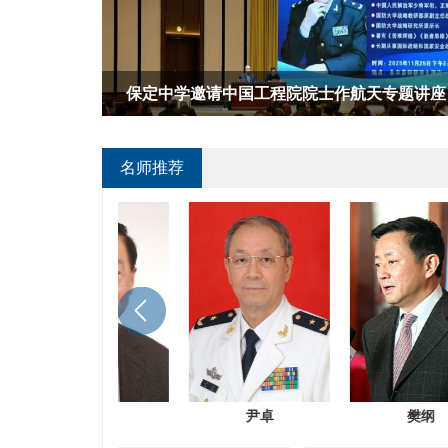
以材料创新赋能一流园区建设 徐南平院士开
名师推荐
单霁翔
刘坚