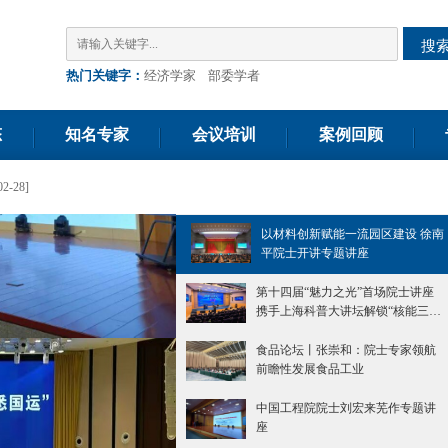
搜
热门关键字：
经济学家
部委学者
态
知名专家
会议培训
案例回顾
02-28]
以材料创新赋能一流园区建设 徐南
平院士开讲专题讲座
第十四届“魅力之光”首场院士讲座
携手上海科普大讲坛解锁“核能三步
走”
食品论坛丨张崇和：院士专家领航
前瞻性发展食品工业
中国工程院院士刘宏来芜作专题讲
座