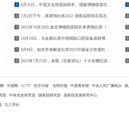
改革”的主题演讲
3
8月31日，中国文化部原副部长、国家博物馆首任馆长潘震宙出席仰韶彩陶坊天时品牌战略升级发布会
3
4
7月2日下午，单霁翔出席2022·湖南岳阳张谷英古建筑文化旅游节“中华文脉与文化自信”高峰论坛
4
5
2021年10月20日,故宫博物院原院长单霁翔出席《国潮起·万物生——2021国潮新消费大会》
5
6
10月19日，马未都出席中国国际口腔设备器材博览会
6
7
9月8日，知名学者郦波出席2021中国金沙首届红高粱节品质生态论坛
7
8
2021年7月25日，央视《百家讲坛》十大名嘴纪连海先生出席“融创名家讲堂 荣誉班主任”授任仪式
8
网
中国网
CCTV
经济日报
光明日报
中国青年报
中央人民广播电台
凤
究室
中央党史研究室
国务院研究室
国务院发展研究中心
盟
九三学社