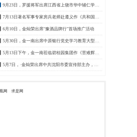
9月23日，罗援将军出席江西省上饶市华中辅仁学校迎来了“传承红色基因，弘扬爱国主义精神＂新时代主题教育活动日
7月13日著名军事专家房兵老师赴遵义作《共和国历史上的大阅兵》主题讲座
6月10日，金灿荣出席“豫酒品牌行”首场推广活动
5月30日，金一南出席中原银行党史学习教育大型专题讲座
5月13日下午，金一南莅临碧桂园集团作《苦难辉煌：中国共产党百年逐梦之路》的专题授课
5月7日，·金灿荣出席中共沈阳市委宣传部主办，沈阳出版发行集团、玖伍文化城承办的“灼见·金灿荣《大国来了》主题分享会
凰网
求是网