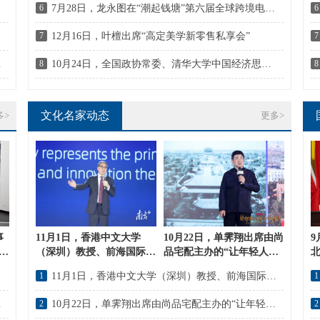
6
7月28日，龙永图在“潮起钱塘”第六届全球跨境电商峰会发表主题演讲
6
7
12月16日，叶檀出席“高定美学新零售私享会”
7
低空产业研讨会
8
10月24日，全国政协常委、清华大学中国经济思想与实践研究院院长李稻葵出席蓝海FOF发布会
8
文化名家动态
多>
更多>
事
11月1日，香港中文大学
10月22日，单霁翔出席由尚
9
协
（深圳）教授、前海国际事
品宅配主办的“让年轻人爱
链
务研究院院长郑永年出
上中国风——国潮文化大
季峰会
1
11月1日，香港中文大学（深圳）教授、前海国际事务研究院院长郑永年出席“2022深圳全球创新人才论坛”
1
席“2022深圳全球创新人才
课”
论坛”
参观考察能链
2
10月22日，单霁翔出席由尚品宅配主办的“让年轻人爱上中国风——国潮文化大课”
2