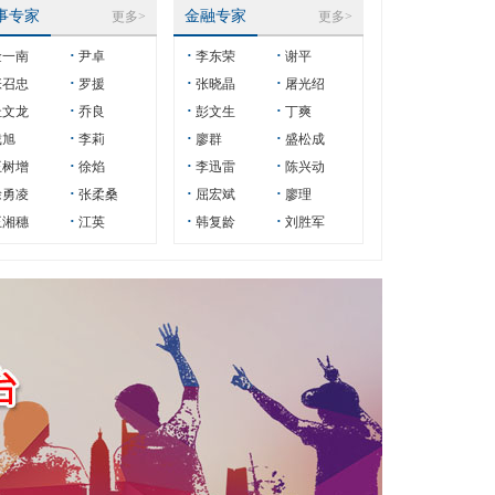
事专家
金融专家
更多>
更多>
·
·
·
一南
尹卓
李东荣
谢平
·
·
·
召忠
罗援
张晓晶
屠光绍
·
·
·
文龙
乔良
彭文生
丁爽
·
·
·
戴旭
李莉
廖群
盛松成
·
·
·
树增
徐焰
李迅雷
陈兴动
·
·
·
勇凌
张柔桑
屈宏斌
廖理
·
·
·
湘穗
江英
韩复龄
刘胜军