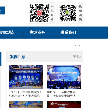
手
微
索
机
信
网
咨
站
询
专家观点
主营业务
联系我们
案例回顾
更多>
3月20日，中国科学院院士
10月24日，全国政协常
陆林出席“ 2022世界睡眠日
委、清华大学中国经济思
主题高峰论坛”
想与实践研究院院长李稻
葵出席蓝海FOF发布会