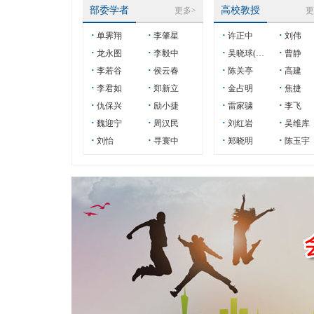
部委学者
高校教授
更多>
更
·
·
·
·
单霁翔
李肇星
许正中
刘伟
·
·
·
·
龙永图
李毅中
吴晓球(吴晓求）
曹静
·
·
·
·
李若谷
侯云春
陈关亭
高建
·
·
·
·
李君如
郑新立
金占明
焦捷
·
·
·
·
仇保兴
励小捷
雷家骕
李飞
·
·
·
·
魏迎宁
周汉民
刘红岩
吴维库
·
·
·
·
刘怡
寻寰中
郑晓明
陈玉宇