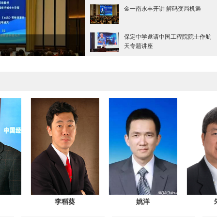
金一南永丰开讲 解码变局机遇
保定中学邀请中国工程院院士作航
讲专题讲座
天专题讲座
尹卓
樊纲
李稻葵