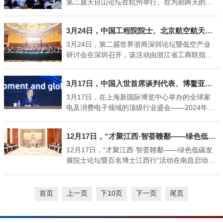
员王钟伟，中国岩石力学与工程学会代理秘书长
园基础设施完善、集聚效应明显、产业基础扎
行 这是华夏源继诺奖得主爱德华·莫索尔，詹姆斯
第二届天目山论坛在杭州举行。在为期两天的会
杨军出席论坛。...
实，发展前景十分广阔。希望园区结合当今各企
·罗斯曼之后合作的第三位诺奖科学家，携手2013
议上，与会的院士、专家、企业家就智慧通航与
业的电商发展需求，进一步优化发展环境，帮助
年诺贝尔生理学或医学奖得主兰迪·谢克曼教授，
低空经济领域国内外现状与发展趋势、前沿技术
3月24日，中国工程院院士、北京航空航天大学教授刘大响出席第二届世界浙商深圳论坛暨低空产业研讨会"
更多企业从研发、设计、生产、销售等板块提高
共建华夏源江苏细胞基地，助力华夏源“全国细胞
与产业方向等问题以大会报告、技术展示、圆桌
数字化、智能化发展水平，把电商产业真正地做
高速公路”建设，开启生物医药产业高质量发展新
会议等形式开展全方位的思想碰撞与交流，为通
3月24日，第二届世界浙商深圳论坛暨低空产业
强做大，为促进地方电子商务产业更好更快发
篇章。 △ 第四届后羿论坛暨“华夏源-兰迪·谢克曼
用航空和低空经济产业高质量发展交流经验、展
研讨会在深圳召开，该活动由浙江省工商联指
展...
诺贝尔奖工作站”现场盛况 会上...
示成果、探索路径。 北京航空航天大学大飞机研
导，深圳市浙江商会主办，深圳市凯迪仕智能科
究院院长、天目山实验室绿色民机智能设计中心
技股份有限公司和北航投资有限公司协办。深圳
3月17日，中国入世首席谈判代表、博鳌亚洲论坛原秘书长龙永图作为特邀嘉宾出席2024年中国家电及消费电子博览会"
首席专家、中国工程院院士向锦武现场致辞，他
市政协副主席王宏彬，浙江省工商联党组副书记
表示，低空经济是战略性新兴产业，智慧通航是
蔡晓春，中国工程院院士、北京航空航天大学教
3月17日，在上海新国际博览中心举办的全球家
推动低空经济持续健康发展的核心动力。作为新
授刘大响，中国工程院院士、浙江大学计算机科
电及消费电子领域的顶级行业盛会——2024年中
质生产力代表，低空经济被喻为下一个“新能源汽
学与技术学院教授陈纯与来自全球的浙商会长、
国家电及消费电子博览会（AWE2024）刚刚落
车产业”，今年被称为低空经济商业化元年。希望
科学企业家以及各界领导嘉宾等300余人出席。
幕。 在以“可持续即未来”为主题的2024AWE高峰
12月17日，“才聚江西·智荟赣鄱——绿色低碳发展院士论坛暨百名博士江西行”活动在南昌启动"
通过本次大会，达成低空经济领域技术发展与产
嘉宾：“深圳为浙商提供创新创业沃土” 王宏彬表
论坛上，中国入世首席谈判代表、博鳌亚洲论坛
业发展的共识，凝心聚力，共同推动浙江省低空
示，深圳是创新之都，未来之城，处处是创新创
原秘书长龙永图作为特邀嘉宾，深入解读了“可持
12月17日，“才聚江西·智荟赣鄱——绿色低碳发
经济发展。 杭州市余杭区副区长罗建强在致辞中
业的沃土。浙商精神与敢闯敢试、开放包容、务
续发展与国际化”这一主题，提出要以科技创新为
展院士论坛暨百名博士江西行”活动在南昌启动。
表...
实尚法、追求卓越的深圳精神是相通的，欢迎世
核心应对当前复杂的国际形势，并通过遵守国际
此次活动旨在进一步凝聚院士、专家、博士的智
界浙商来深共谋发展。深圳市将持续通过创新的
规则和标准来加强产业的国际化。以下为演讲实
慧力量和创新资源，助力我省加快打造国家生态
管理和服务方式，充分利用政策、人才、技术、
录： 中国入世首席谈判代表、博鳌亚洲论坛原秘
文明建设高地。 省委书记尹弘会见了来赣参加论
首页
上一页
下10页
下一页
尾页
市场优势，营造优异的营商环境，加速培育以低
书长龙永图在论坛现场 龙永图：尊敬的各位来
坛的院士专家，省长叶建春出席论坛，代表省
空经济为代表的新兴产业，积极发展新质生产
宾，各位领导、女士们、先生们，今天我非常高
委、省政府对各位院士专家到来表示欢迎，感谢
力。 新加坡浙商总会会长李国生...
兴，能够参加中国家电行业的一场盛会。首先，