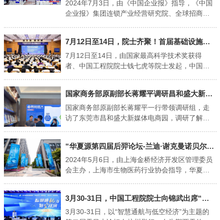
一步全面深化改革、推动中国式现代化进程中承
专家团队的来访指导和各位领导、各界人士的关
2024年7月3日，由《中国企业报》指导，《中国
担执行主体作用。 黄奇帆认为，党的二十届三中
心支持致以最热烈的欢迎和最诚挚的感谢。 川北
企业报》集团连锁产业经营研究院、全球招商联
全会对深化国资国企改革进一步作出重大部署，
医学院附属医院举办50周年院庆“院士论坛” 川北
盟主办，马来西亚世界华商组织联合会、马中商
国有企业要认真贯彻落实全会精神，抓住改革机
医学院附属医院党委书记杨汉丰欢迎与会嘉宾 院
会、广东省发展中医药事业基金会，华企高科
7月12日至14日，院士齐聚！首届基础设施工程·泰山论坛举行"
遇，推动国有经济战略性重组、专业化整合和前
士论坛上，赵宇亮院士以“纳米科技前沿与产业化
（北京）科技产业发展有限公司、中商招商、对
瞻性布局。要在新开放格局下以更高水平、更深
——以科技创新培育新质生产力”为主题作专题学
接名人、女创之星承办的“全球中小企业招商推介
7月12日至14日，由国家最高科学技术奖获得
层次、更宽领域跟世界合作，向世界开放。围绕
术讲座，以广博的学识、平易的语言，为现场医
大会暨一码走天下项目对接大会”在广州盛大开
者、中国工程院院士钱七虎等院士发起，中国岩
做强做优做大国有资本和国有企业...
务人员揭开了纳米科技的神秘面纱。他从纳米尺
幕。 本次会议特邀中国入世首席谈判代表、原国
石力学与工程学会、山东省科学技术厅指导，山
度的重大意义引入纳米科学与科技发展的关系；
家外经贸部副部长、博鳌亚洲论坛原秘书长龙永
东大学、山东高速集团有限公司主办的“首届基础
国家商务部原副部长蒋耀平调研昌和盛大新媒体电商园 "
从纳米科技的两大支柱——纳米材料和原子...
图，中国科学技术大学研究生院原副院长、华为
设施工程·泰山论坛暨现代土木交通工程高质量发
集团原党委副书记朱士尧，《中国企业报》集团
展科技论坛”在济南举行。 中国工程院院士钱七
国家商务部原副部长蒋耀平一行带领调研组，走
连锁产业经营研究院执行院长、中国品牌定位专
虎、欧进萍，中国科学院院士李惠，加拿大工程
访了东莞市昌和盛大新媒体电商园，调研了解电
家李冀阳，全球招商联盟主席、中商招商董事长
院院士Cyril Leung，新加坡工程院院士苗春燕，
商企业发展情况。 蒋耀平一行先后走进昌和盛大
吴帝聪，对接名人创始人虎明，北京大学经济学
香港工程科学院院士、英国皇家工程院外籍院士
新媒体电商园展厅、直播运营中心、视频拍摄基
“华夏源第四届后羿论坛-兰迪·谢克曼诺贝尔奖工作站”隆重举行落成典礼"
院研究生导师、品牌战略专家方志文，昆仑定位
吴宏伟，欧洲科学与艺术院院士袁勇；山东大学
地等，听取了昌和盛大集团董事长谢小文详细介
董事长向光宁，壹智慧有限公司董事长梁宸源等
党委书记任友群，山东大学校长、中国工程院院
绍园区的发展情况。“我们全产业链布局园区电商
2024年5月6日，由上海金桥经济开发区管理委员
领导、嘉宾及媒体1000余人出席，共同探讨中小
士李术才，山东高速集团有限公司党委书记、董
业务，从‘教你做、帮你做、一起做’三大板块聚焦
会主办，上海市生物医药行业协会指导，华夏源
企业的发展之路。 ...
事长王其峰，国际隧道与地下空间协会前主席、
直播电商培训、直播电商运营托管、直播电商孵
细胞集团承办的第四届后羿论坛暨“华夏源-兰迪·
中铁科学研究院有限公司首席专家严金秀，中国
化和直播电商基地共创共建。” 蒋耀平对昌和盛大
谢克曼诺贝尔奖工作站”启动仪式于上海金桥浦东
3月30-31日，中国工程院院士向锦武出席“智慧通航与低空经济”"
土木工程学会原秘书长、中国建设监理协会副会
新媒体电商园的发展理念以及近年来发展取得的
建设德勤园会议中心盛大举行。 △ 第四届后羿论
长兼秘书长李明安，山东省科学技术厅二级巡视
成绩给予了充分肯定，认为昌和盛大新媒体电商
坛暨“华夏源-兰迪·谢克曼诺贝尔奖工作站”盛大举
3月30-31日，以“智慧通航与低空经济”为主题的