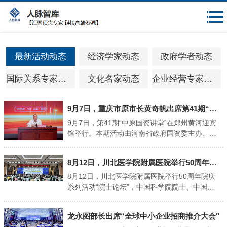
{$mheadqian}
最新活动动态
经济学家动态
政府学者动态
国际关系专家动态
文化名家动态
企业经营专家动态
9月7日，重庆市原市长黄奇帆出席第41期“中原国资讲堂”"
9月7日，第41期“中原国资讲堂”在郑州黄河迎宾
馆举行。本期活动由河南省政府国资委主办、河
南资本集团承办，特邀中国金融40人论坛学术顾
问、国家创新与发展战略研究会学术委员会常务
8月12日，川北医学院附属医院举行50周年院庆系列活动“院士论坛”"
副主席、重庆市原市长黄奇帆，围绕国资国企改
革主题作专题授课。 黄奇帆聚焦新格局下中国经
8月12日，川北医学院附属医院举行50周年院庆
济发展的优势以及国资国企改革发展新机遇，对
系列活动“院士论坛”，中国科学院院士、中国科
中国改革开放新格局、国有企业改革抓手、优化
学院纳米生物效应与安全性重点实验室主任赵宇
地方营商环境以及房地产行业重组等内容进行全
亮与川北医学院党委副书记、校长杜勇共同为医
龙永图部长出席“全球中小企业招商推介大会"
方位、多角度讲解。他强调，国有企业应当在进
院纳米科技科普馆揭牌，医院党委书记杨汉丰为