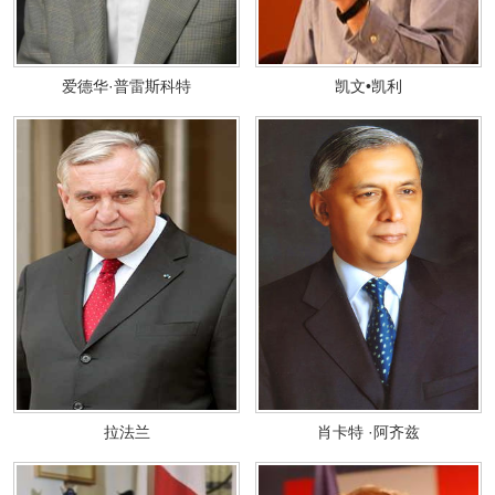
爱德华·普雷斯科特
凯文•凯利
拉法兰
肖卡特 ·阿齐兹