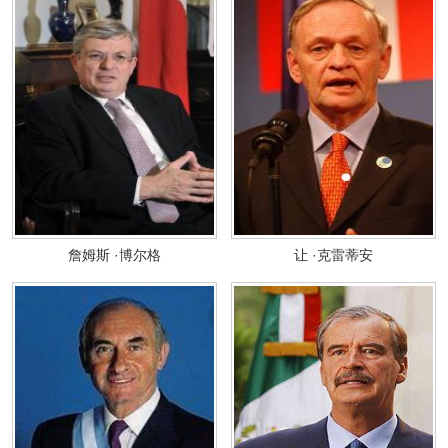
詹姆斯 ·博尔格
让 ·克雷蒂安