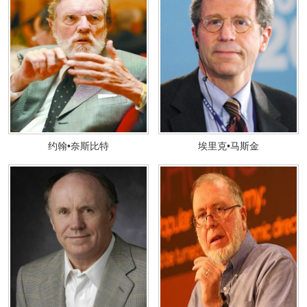
约翰•奈斯比特
埃里克•马斯金