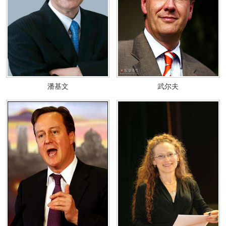
潘基文
武尔夫