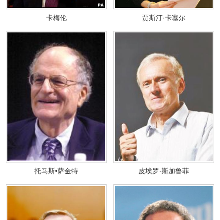
卡梅伦
贾斯汀·卡塞尔
托马斯•萨金特
皮埃罗·斯加鲁菲