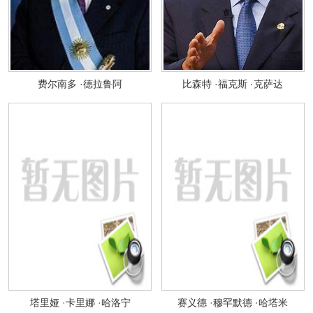
费尔南多 ·德拉鲁阿
比森特 ·福克斯 ·克萨达
塔里娅 ·卡里娜 ·哈洛宁
赛义德 ·穆罕默德 ·哈塔米