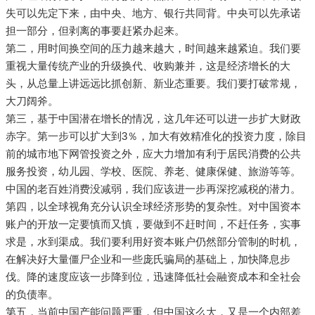
失可以先定下来，由中央、地方、银行共同背。中央可以先承诺
担一部分，但剥离的事要赶紧办起来。
第二，用时间换空间的压力越来越大，时间越来越紧迫。我们要
重视大量传统产业的升级换代、收购兼并，这是经济增长的大
头，从总量上讲远远比抓创新、新业态重要。我们要打破常规，
大刀阔斧。
第三，基于中国潜在增长的情况，这几年还可以进一步扩大财政
赤字。第一步可以扩大到3％，加大有效精准化的投资力度，除目
前的城市地下网管投资之外，应大力增加有利于居民消费的公共
服务投资，幼儿园、学校、医院、养老、健康保健、旅游等等。
中国的老百姓消费没减弱，我们应该进一步再深挖减税的潜力。
第四，以全球视角充分认识全球经济形势的复杂性。对中国资本
账户的开放一定要慎而又慎，要做到不赶时间，不赶任务，实事
求是，水到渠成。我们要利用好资本账户仍然部分管制的时机，
在解决好大量僵尸企业和一些庞氏骗局的基础上，加快降息步
伐。降的速度应该一步降到位，迅速降低社会融资成本和全社会
的负债率。
第五，当前中国产能问题严重，但中国这么大，又是一个内部差