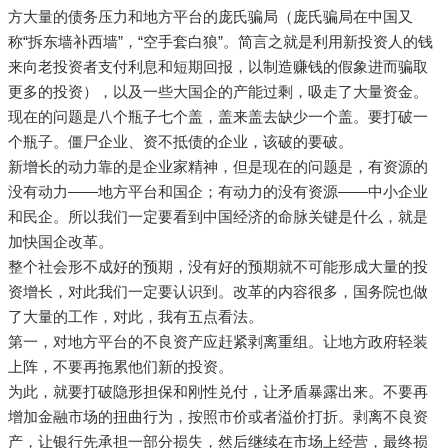
方大量的债务压力和地方平台的庞氏骗局（庞氏骗局在中国又
称“拆东墙补西墙”，“空手套白狼”。简言之就是利用新投资人的钱
来向老投资者支付利息和短期回报，以制造赚钱的假象进而骗取
更多的投资），以及一些大国企的产能过剩，吸走了大量资金。
现在的问题是八个瓶子七个盖，盖来盖去缺少一个盖。要打破一
个瓶子。僵尸企业、资不抵债的企业，该破的要破。
新增长的动力靠的是企业家精神，但是现在的问题是，有资源的
没有动力——地方平台和国企；有动力的没有资源——中小企业
和民企。所以我们一定要看到中国经济的命脉关键是什么，就是
加快国企改革。
整个社会形不成好的预期，没有好的预期就不可能形成大量的投
资增长，对此我们一定要认识到。改革的内容很多，国务院也做
了大量的工作，对此，我有五点看法。
第一，对地方平台的不良资产应赶紧剥离重组。让地方政府轻装
上阵，不要再拖累他们新的投资。
为此，就要打破隐形担保和刚性兑付，让矛盾暴露出来。不要再
增加金融市场的扭曲行为，按照市价或者溢价打折。剥离不良资
产，让银行先承担一部分损失，然后继续在市场上经营，最终损